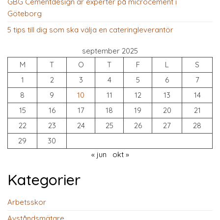
GBG Cementdesign är experter på microcement i
Göteborg
5 tips till dig som ska välja en cateringleverantör
september 2025
M
T
O
T
F
L
S
1
2
3
4
5
6
7
8
9
10
11
12
13
14
15
16
17
18
19
20
21
22
23
24
25
26
27
28
29
30
« jun
okt »
Kategorier
Arbetsskor
Avståndsmätare