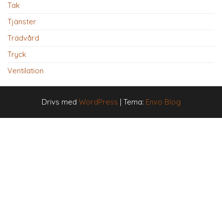
Tak
Tjänster
Trädvård
Tryck
Ventilation
Drivs med
WordPress
|
Tema:
Envo Blog