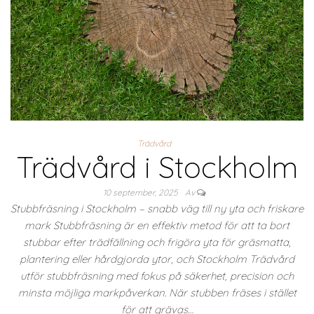
Trädvård
Trädvård i Stockholm
10 september, 2025
Av
Stubbfräsning i Stockholm – snabb väg till ny yta och friskare
mark Stubbfräsning är en effektiv metod för att ta bort
stubbar efter trädfällning och frigöra yta för gräsmatta,
plantering eller hårdgjorda ytor, och Stockholm Trädvård
utför stubbfräsning med fokus på säkerhet, precision och
minsta möjliga markpåverkan. När stubben fräses i stället
för att grävas…