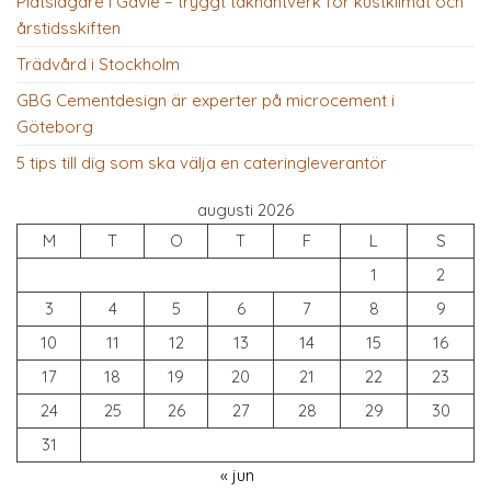
Plåtslagare i Gävle – tryggt takhantverk för kustklimat och
årstidsskiften
Trädvård i Stockholm
GBG Cementdesign är experter på microcement i
Göteborg
5 tips till dig som ska välja en cateringleverantör
augusti 2026
M
T
O
T
F
L
S
1
2
3
4
5
6
7
8
9
10
11
12
13
14
15
16
17
18
19
20
21
22
23
24
25
26
27
28
29
30
31
« jun