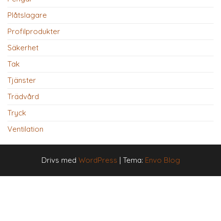
Plåtslagare
Profilprodukter
Säkerhet
Tak
Tjänster
Trädvård
Tryck
Ventilation
Drivs med
WordPress
|
Tema:
Envo Blog