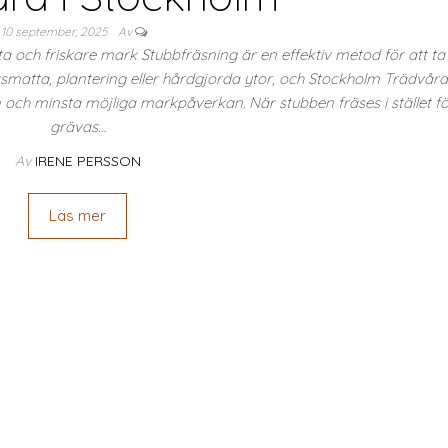
10 september, 2025
Av
ta och friskare mark Stubbfräsning är en effektiv metod för att ta
räsmatta, plantering eller hårdgjorda ytor, och Stockholm Trädvård
 och minsta möjliga markpåverkan. När stubben fräses i stället fö
grävas…
Av
IRENE PERSSON
Läs mer