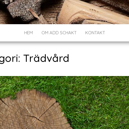
HEM
OM ADD SCHAKT
KONTAKT
gori:
Trädvård