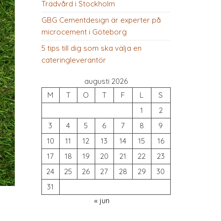
Trädvård i Stockholm
GBG Cementdesign är experter på
microcement i Göteborg
5 tips till dig som ska välja en
cateringleverantör
augusti 2026
M
T
O
T
F
L
S
1
2
3
4
5
6
7
8
9
10
11
12
13
14
15
16
17
18
19
20
21
22
23
24
25
26
27
28
29
30
31
« jun