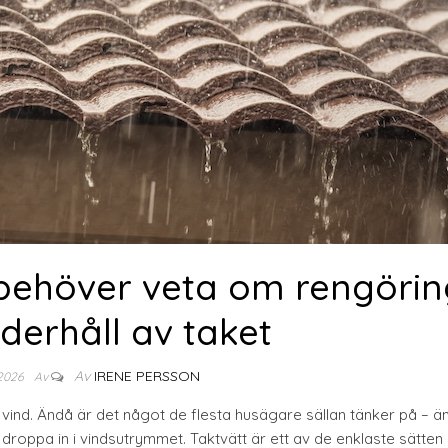
u behöver veta om rengöri
derhåll av taket
Av
IRENE PERSSON
 2026
Av
vind. Ändå är det något de flesta husägare sällan tänker på – änd
droppa in i vindsutrymmet. Taktvätt är ett av de enklaste sätten 