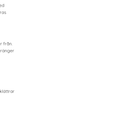
ed
eras
 från.
 tränger
klättrar