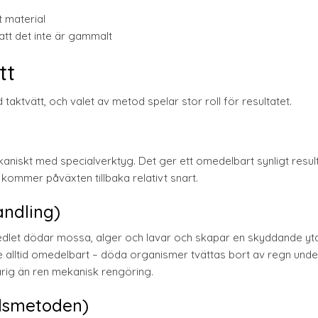
 material
 att det inte är gammalt
tt
aktvätt, och valet av metod spelar stor roll för resultatet.
aniskt med specialverktyg. Det ger ett omedelbart synligt resul
kommer påväxten tillbaka relativt snart.
andling)
Medlet dödar mossa, alger och lavar och skapar en skyddande y
nte alltid omedelbart – döda organismer tvättas bort av regn und
rig än ren mekanisk rengöring.
dsmetoden)