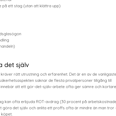
på ett stag (utan att klättra upp)
ddsglasögon
dling
handeln)
 det själv
 kräver rätt utrustning och erfarenhet. Det är en av de vanligast
 säkerhetsaspekten saknar de flesta privatpersoner tillgång till
 innebär att ett gör-det-själv-arbete ofta ger sämre och kortar
tag kan ofta erbjuda ROT-avdrag (30 procent på arbetskostnade
att göra det själv och anlita ett proffs ofta är mindre än man tror
 köpet.