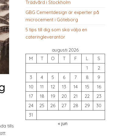
Trädvård i Stockholm
GBG Cementdesign är experter på
microcement i Göteborg
5 tips till dig som ska välja en
cateringleverantör
augusti 2026
M
T
O
T
F
L
S
1
2
3
4
5
6
7
8
9
ng
10
11
12
13
14
15
16
17
18
19
20
21
22
23
24
25
26
27
28
29
30
31
« jun
a tills
att