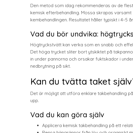
Den metod som idag rekommenderas av de flesta
kemisk efterbehandling. Mossa skrapas varsamt bo
kembehandlingen. Resultatet håller typiskt i 4–5 år
Vad du bör undvika: högtrycks
Högtryckstvätt kan verka som en snabb och effek
Det höga trycket sliter bort ytskiktet på takpannor
in under pannorna och orsakar fuktskador i underla
nedbrytning på sikt.
Kan du tvätta taket själv
Det är möjligt att utföra enklare takbehandling på 
upp.
Vad du kan göra själv
Applicera kemisk takbehandling på ett relati
Rensa hängrännor från löv och organiskt m