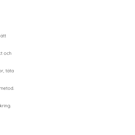
ätt
kt och
r, täta
 metod.
kring.