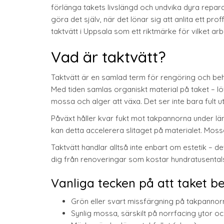
förlänga takets livslängd och undvika dyra reparat
göra det själv, när det lönar sig att anlita ett pr
taktvätt i Uppsala som ett riktmärke för vilket arb
Vad är taktvätt?
Taktvätt är en samlad term för rengöring och beha
Med tiden samlas organiskt material på taket – 
mossa och alger att växa. Det ser inte bara fult u
Påväxt håller kvar fukt mot takpannorna under län
kan detta accelerera slitaget på materialet. Mos
Taktvätt handlar alltså inte enbart om estetik – d
dig från renoveringar som kostar hundratusental
Vanliga tecken på att taket b
Grön eller svart missfärgning på takpannor
Synlig mossa, särskilt på norrfacing ytor o