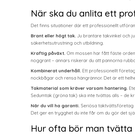
När ska du anlita ett pro
Det finns situationer där ett professionellt utföran
Brant eller högt tak.
Ju brantare takvinkel och ju
säkerhetsutrustning och utbildning.
Kraftig påväxt.
Om mossen har fått fäste ordent
noggrant – annars riskerar du att pannorna rubbas 
Kombinerat underhåll.
Ett professionellt företa
nockbågar och rensa hängrännor. Det är ett helhe
Takmaterial som kräver varsam hantering.
Ete
Sedumtak (gröna tak) ska inte tvättas alls – de kräv
När du vill ha garanti.
Seriösa taktvättsföretag l
Det ger en trygghet du inte får om du gör det själ
Hur ofta bör man tvätta 