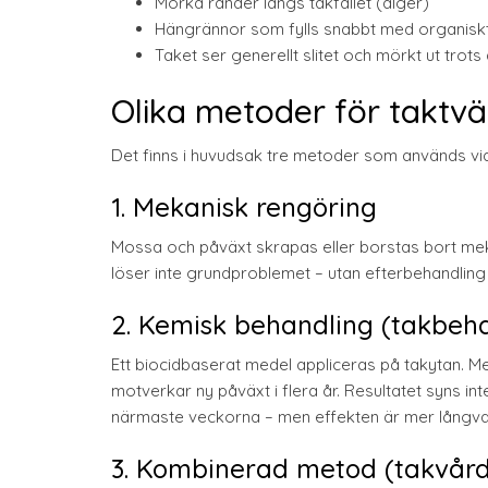
Mörka ränder längs takfallet (alger)
Hängrännor som fylls snabbt med organiskt
Taket ser generellt slitet och mörkt ut trots
Olika metoder för taktvä
Det finns i huvudsak tre metoder som används vid t
1. Mekanisk rengöring
Mossa och påväxt skrapas eller borstas bort mek
löser inte grundproblemet – utan efterbehandling 
2. Kemisk behandling (takbeh
Ett biocidbaserat medel appliceras på takytan. 
motverkar ny påväxt i flera år. Resultatet syns i
närmaste veckorna – men effekten är mer långva
3. Kombinerad metod (takvår