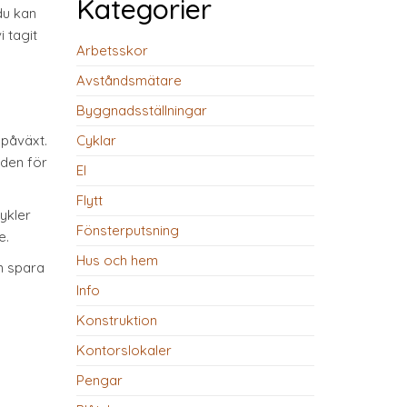
Kategorier
du kan
i tagit
Arbetsskor
Avståndsmätare
Byggnadsställningar
 påväxt.
Cyklar
nden för
El
Flytt
ykler
Fönsterputsning
e.
Hus och hem
an spara
Info
Konstruktion
Kontorslokaler
Pengar