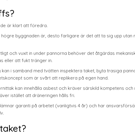
ffs?
de är klart att föredra.
 högre byggnaden är, desto farligare är det att ta sig upp utan r
ligt och vuxit in under pannorna behöver det åtgärdas mekanis
eller att fukt tränger in.
g kan i samband med tvätten inspektera taket, byta trasiga panno
tskoncept som är svårt att replikera på egen hand.
rnittak kan innehålla asbest och kräver särskild kompetens och
er istället att dräneringen hålls fri.
ämnar garanti på arbetet (vanligtvis 4 år) och har ansvarsförsä
v.
taket?