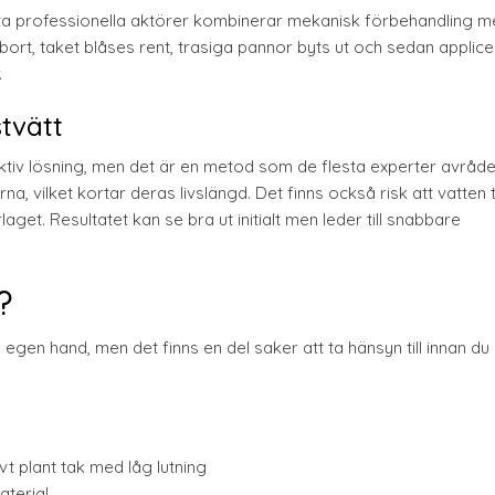
 professionella aktörer kombinerar mekanisk förbehandling m
rt, taket blåses rent, trasiga pannor byts ut och sedan applic
.
tvätt
tiv lösning, men det är en metod som de flesta experter avråder
na, vilket kortar deras livslängd. Det finns också risk att vatten
get. Resultatet kan se bra ut initialt men leder till snabbare
?
egen hand, men det finns en del saker att ta hänsyn till innan du 
vt plant tak med låg lutning
aterial