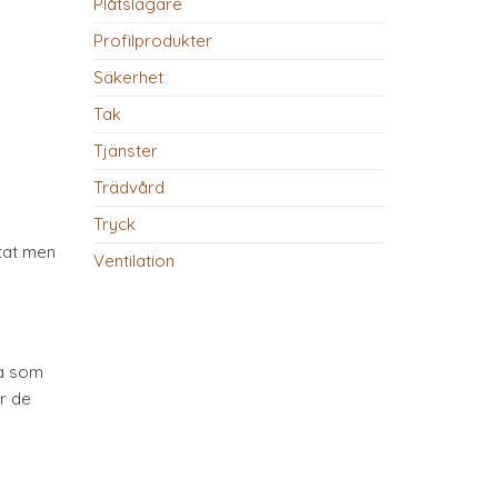
Plåtslagare
Profilprodukter
Säkerhet
Tak
Tjänster
Trädvård
Tryck
tat men
Ventilation
ta som
er de