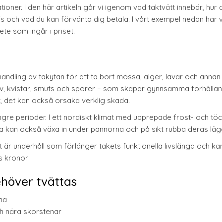
ioner. I den här artikeln går vi igenom vad taktvätt innebär, hur 
offs och vad du kan förvänta dig betala. I vårt exempel nedan har v
ete som ingår i priset.
ndling av takytan för att ta bort mossa, alger, lavar och annan
löv, kvistar, smuts och sporer – som skapar gynnsamma förhålla
t, det kan också orsaka verklig skada.
gre perioder. I ett nordiskt klimat med upprepade frost- och töc
sa kan också växa in under pannorna och på sikt rubba deras läg
et är underhåll som förlänger takets funktionella livslängd och k
s kronor.
ehöver tvättas
na
ch nära skorstenar