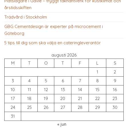
Plåtslagare i Gävle – tryggt takhantverk för kustklimat och
årstidsskiften
Trädvård i Stockholm
GBG Cementdesign är experter på microcement i
Göteborg
5 tips till dig som ska välja en cateringleverantör
augusti 2026
M
T
O
T
F
L
S
1
2
3
4
5
6
7
8
9
10
11
12
13
14
15
16
17
18
19
20
21
22
23
24
25
26
27
28
29
30
31
« jun