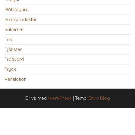
Plåtslagare
Profilprodukter
Säkerhet
Tak
Tjänster
Trädvård
Tryck
Ventilation
Drivs med
WordPress
|
Tema:
Envo Blog