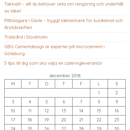
Taktvätt – allt du behöver veta om rengöring och underhåll
av taket
Plåtslagare i Gävle – tryggt takhantverk för kustklimat och
årstidsskiften
Trädvård i Stockholm
GBG Cementdesign är experter på microcement i
Göteborg
5 tips till dig som ska välja en cateringleverantör
december 2018
M
T
O
T
F
L
S
1
2
3
4
5
6
7
8
9
10
11
12
13
14
15
16
17
18
19
20
21
22
23
24
25
26
27
28
29
30