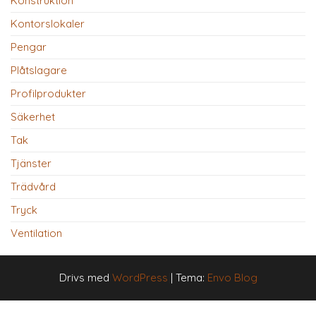
Konstruktion
Kontorslokaler
Pengar
Plåtslagare
Profilprodukter
Säkerhet
Tak
Tjänster
Trädvård
Tryck
Ventilation
Drivs med
WordPress
|
Tema:
Envo Blog