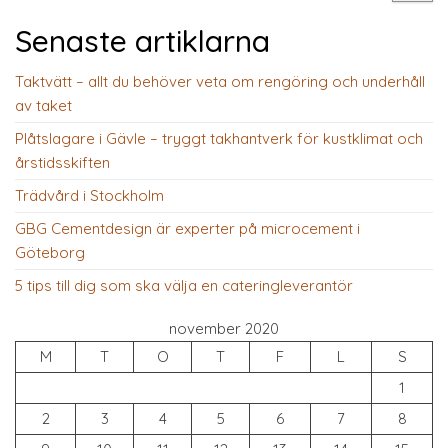
Senaste artiklarna
Taktvätt – allt du behöver veta om rengöring och underhåll
av taket
Plåtslagare i Gävle – tryggt takhantverk för kustklimat och
årstidsskiften
Trädvård i Stockholm
GBG Cementdesign är experter på microcement i
Göteborg
5 tips till dig som ska välja en cateringleverantör
november 2020
M
T
O
T
F
L
S
1
2
3
4
5
6
7
8