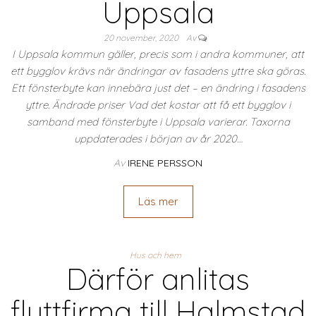
Uppsala
20 november, 2020
Av
I Uppsala kommun gäller, precis som i andra kommuner, att
ett bygglov krävs när ändringar av fasadens yttre ska göras.
Ett fönsterbyte kan innebära just det – en ändring i fasadens
yttre. Ändrade priser Vad det kostar att få ett bygglov i
samband med fönsterbyte i Uppsala varierar. Taxorna
uppdaterades i början av år 2020…
Av
IRENE PERSSON
Läs mer
Hus och hem
Därför anlitas
flyttfirma till Halmstad